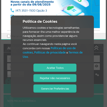
Uncaught SyntaxError: Unexpected token '('
https://coronelbicaco.atende.net/cidadao/pagina/static/bundle/wpo
Resultados para
""
_index_2_base_l2_portal_editores_sync_54b34d31f4284e34f664c225
7e2bfef7.js?v=27620b79:47
Verificar Mais Detalhes
Portais
Política de Cookies
OK
Utilizamos cookies e tecnologias semelhantes
Por favor, aguarde...
para fornecer-lhe uma melhor experiência de
navegação, assim como providenciar alguns
Marcar como lido.
NOTÍCIAS
recursos essenciais.
Ao continuar navegando nesta página você
AUTOATENDIMENTO
concorda com nossas
Políticas de uso de
Por favor, aguarde...
cookies
,
Políticas de privacidade
e
Termos de
Uso
.
SUBPORTAIS
Aceitar Todos
Entrar
Por favor, aguarde...
Rejeitar não necessários
Isto significa que diversos recursos
Cadastre-se
|
Recuperar Senha
providenciados poderão não estar
disponíveis.
ACESSAR SEM LOGIN
Gerenciar Preferências
SERVIÇOS
Por favor, aguarde...
NOTA FISCAL ELETRÔNICA