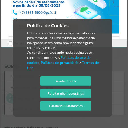
Uncaught SyntaxError: Unexpected token '('
https://coronelbicaco.atende.net/cidadao/acesso-
Resultados para
""
informacao/static/bundle/wpo_index_2_base_l2_portal_editores_sy
nc_54b34d31f4284e34f664c2257e2bfef7.js?v=27620b79:47
Verificar Mais Detalhes
Portais
Política de Cookies
OK
Utilizamos cookies e tecnologias semelhantes
Por favor, aguarde...
para fornecer-lhe uma melhor experiência de
navegação, assim como providenciar alguns
Marcar como lido.
NOTÍCIAS
recursos essenciais.
Ao continuar navegando nesta página você
concorda com nossas
Políticas de uso de
Por favor, aguarde...
cookies
,
Políticas de privacidade
e
Termos de
SOBRE O ACESSO À INFORMAÇÃO
Uso
.
SUBPORTAIS
Nova Solicitação
Aceitar Todos
Acompanhar sua Solicitação
Por favor, aguarde...
Rejeitar não necessários
Isto significa que diversos recursos
Conheça aqui a lei
providenciados poderão não estar
disponíveis.
Gerenciar Preferências
SERVIÇOS
Estatísticas de Solicitações
Por favor, aguarde...