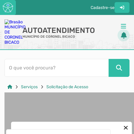
Cadastre-se
AUTOATENDIMENTO
MUNICÍPIO DE CORONEL BICACO
ACESSO RÁPIDO
O que você procura?
Acessibilidade
Cidadão
Serviços
Solicitação de Acesso
Transparência