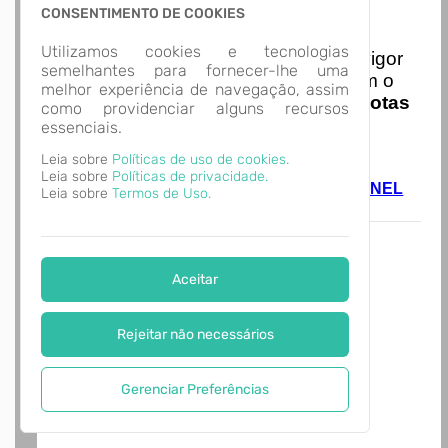
CONSENTIMENTO DE COOKIES
Nota Nacional
Utilizamos cookies e tecnologias
I
niciando em
01/01/2026
entra em vigor
semelhantes para fornecer-lhe uma
a obrigatoriedade de integração com o
melhor experiência de navegação, assim
Ambiente de Dados Nacional das
Notas
como providenciar alguns recursos
de Serviço Eletrônicas
com isso
essenciais.
entraram em vigor
novas regras,
Leia sobre
Políticas de uso de cookies.
acesse o link abaixo e saiba mais.
Leia sobre
Políticas de privacidade.
Autoatendimento - MUNICÍPIO DE CORONEL
Leia sobre
Termos de Uso.
BICACO
Aceitar
Rejeitar não necessários
Gerenciar Preferências